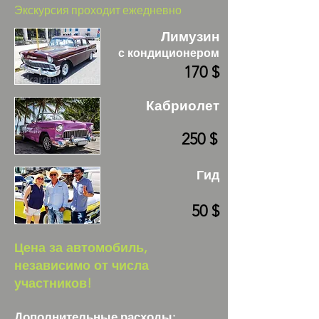
Экскурсия проходит ежедневно
Лимузин
с кондиционером
170 $
Кабриолет
250 $
Гид
50 $
Цена за автомобиль,
независимо от числа
участников!
Дополнительные расходы: