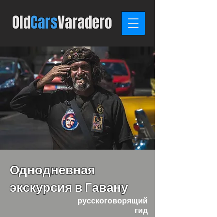
Old
C
ars
Varadero
Однодневная
экскурсия в Гавану
русскоговорящий
гид